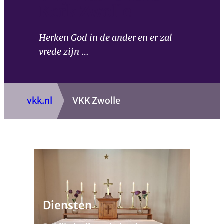
Kerk Zwolle
Herken God in de ander en er zal
vrede zijn
…
vkk.nl
VKK Zwolle
Diensten