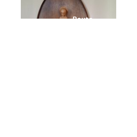
Route
De kortste weg
naar onze kerk
Wist u dat wij ook andere
interessante activiteiten